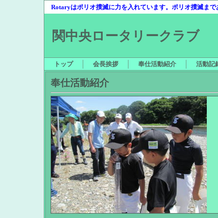
Rotaryはポリオ撲滅に力を入れています。ポリオ撲滅ま
関中央ロータリークラブ
トップ
会長挨拶
奉仕活動紹介
活動記
奉仕活動紹介