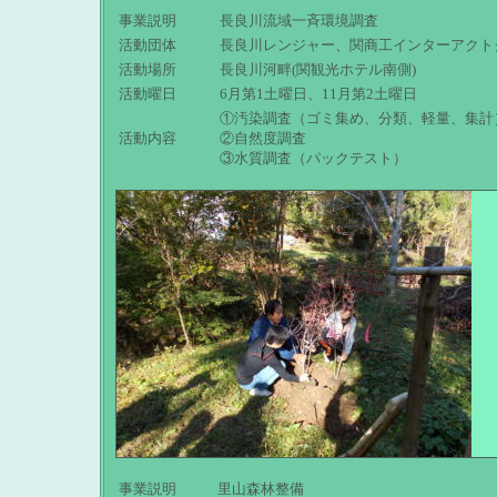
事業説明
長良川流域一斉環境調査
活動団体
長良川レンジャー、関商工インターアクト
活動場所
長良川河畔(関観光ホテル南側)
活動曜日
6月第1土曜日、11月第2土曜日
①汚染調査（ゴミ集め、分類、軽量、集計
活動内容
②自然度調査
③水質調査（パックテスト）
事業説明
里山森林整備