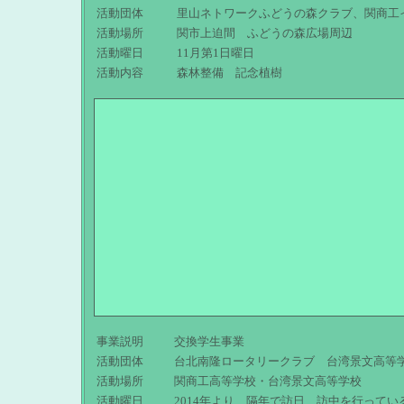
活動団体
里山ネトワークふどうの森クラブ、関商工
活動場所
関市上迫間 ふどうの森広場周辺
活動曜日
11月第1日曜日
活動内容
森林整備 記念植樹
事業説明
交換学生事業
活動団体
台北南隆ロータリークラブ 台湾景文高等
活動場所
関商工高等学校・台湾景文高等学校
活動曜日
2014年より 隔年で訪日、訪中を行ってい